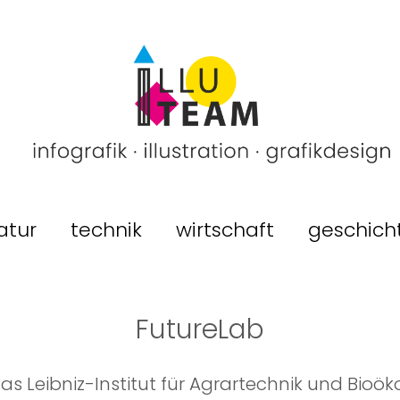
atur
technik
wirtschaft
geschich
FutureLab
s Leibniz-Institut für Agrartechnik und Bio